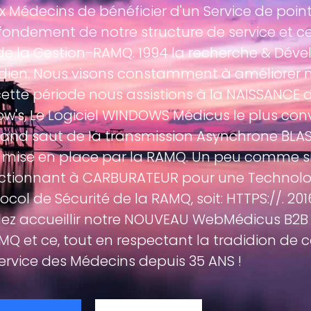
 Médecins de bénéficier d'un Service de point
ndement de notre structure de service et ce
 de la Gestion-RAMQ. 1994 la recherche & Dé
idien. Nous visons constamment à améliorer n
ette période nous assistions à la NAISSANCE
's, Le Logiciel WINDOWS Médicus le plus convi
rand saut de la transmission Asynchrone BLAS
I mise en place par la RAMQ. Un peu comme s
ctionnant à CARBURATEUR pour une Technologi
col de Sécurité de la RAMQ, soit: HTTPS://. 20
llez accueillir notre NOUVEAU WebMédicus B2B
Q et ce, tout en respectant la tradidion de co
service des Médecins depuis 35 ANS !