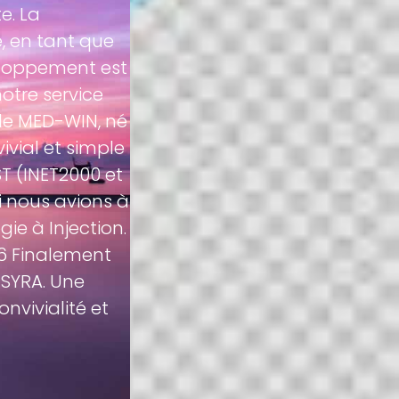
e. La
, en tant que
veloppement est
otre service
 de MED-WIN, né
vial et simple
T (INET2000 et
i nous avions à
e à Injection.
16 Finalement
 SYRA. Une
nvivialité et