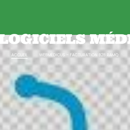
 LOGICIELS MÉD
ACCUEIL
WEBMÉDICUS – FACTURATION B2B RAMQ