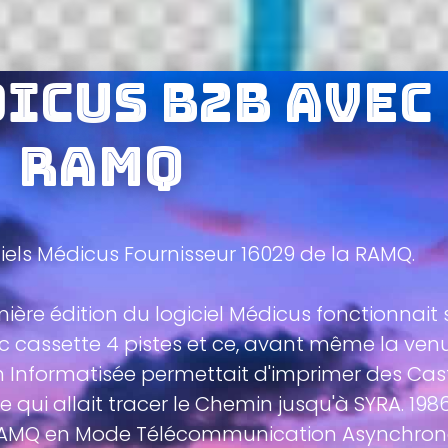
icus B2B avec
RAMQ
ciels Médicus Fournisseur 16029 de la RAMQ.
mière édition du logiciel Médicus fonctionnait
cassette 4 pistes et ce, avant même la venu
n Informatisée permettait d'imprimer des Ca
 qui allait tracer le Chemin jusqu'à SYRA. 198
-RAMQ en Mode Télécommunication Asynchrone