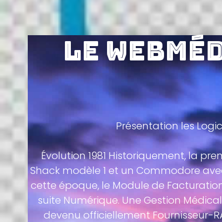
Le WebMéd
Présentation les Logi
Évolution 1981 Historiquement, la pre
Shack modèle 1 et un Commodore avec 
cette époque, le Module de Facturatio
suite Numérique. Une Gestion Médicale
devenu officiellement Fournisseur