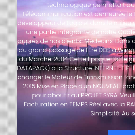
technologique permettait aux
Télécommunication est demeurée le fo
développeur de Logiciel dans le milieu
une partie intégrante de notre Quot
auprès de nos clients-Médecins. Dans c
du grand passage de l'Ère DOS à Window
du Marché. 2004 Cette Époque fût le g
DATAPACK) à la Structure INTERNET TIP-
changer le Moteur de Transmission fon
2015 Mise en Place d'un NOUVEAU proto
pour aboutir au PROJET SYRA. Veui
Facturation en TEMPS Réel avec la RAM
Simplicité. Au 